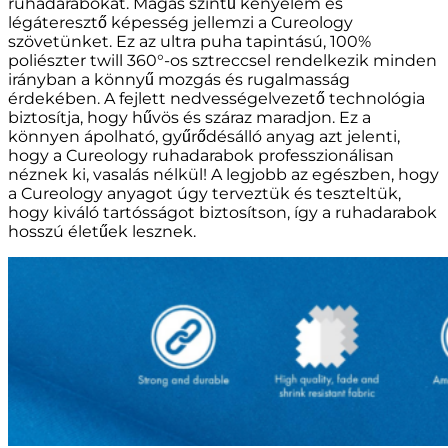
ruhadarabokat. Magas szintű kényelem és
légáteresztő képesség jellemzi a Cureology
szövetünket. Ez az ultra puha tapintású, 100%
poliészter twill 360°-os sztreccsel rendelkezik minden
irányban a könnyű mozgás és rugalmasság
érdekében. A fejlett nedvességelvezető technológia
biztosítja, hogy hűvös és száraz maradjon. Ez a
könnyen ápolható, gyűrődésálló anyag azt jelenti,
hogy a Cureology ruhadarabok professzionálisan
néznek ki, vasalás nélkül! A legjobb az egészben, hogy
a Cureology anyagot úgy terveztük és teszteltük,
hogy kiváló tartósságot biztosítson, így a ruhadarabok
hosszú életűek lesznek.