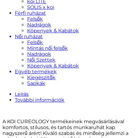
Digital
koi LITE
Lavender,
SOLIS x koi
Platinum
Férfi ruházat
Grey
Felsők
mennyiség
Nadrágok
Köpenyek & Kabátok
Női ruházat
Felsők
Mintás női felsők
Nadrágok
Női Szettek
Köpenyek & Kabátok
Egyéb termékek
Kiegészitők
Sapkák
Leírás
További információk
A KOI CUREOLOGY termékeinek megvásárlásával
komfortos, stílusos, és tartós munkaruhát kap
nagyszerű árért! Kiváló szabás és minőség jellemzi a