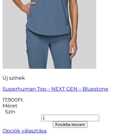
Új színek
Superhuman Top – NEXT GEN – Bluestone
17,900
Ft
Méret
Szín
Kosárba teszem
Opciók választása
Ennek