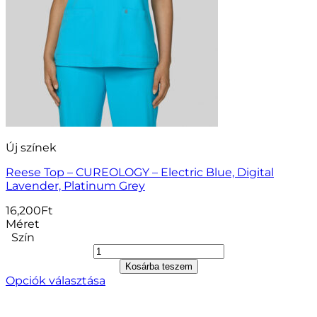
Új színek
Reese Top – CUREOLOGY – Electric Blue, Digital
Lavender, Platinum Grey
16,200
Ft
Méret
Szín
Kosárba teszem
Opciók választása
Ennek
a