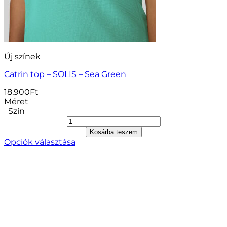
Új színek
Catrin top – SOLIS – Sea Green
18,900
Ft
Méret
Szín
Kosárba teszem
Opciók választása
Ennek
a
terméknek
több
variációja
van.
A
változatok