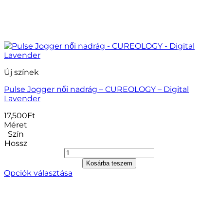
Új színek
Pulse Jogger női nadrág – CUREOLOGY – Digital
Lavender
17,500
Ft
Méret
Szín
Hossz
Kosárba teszem
Opciók választása
Ennek
a
terméknek
több