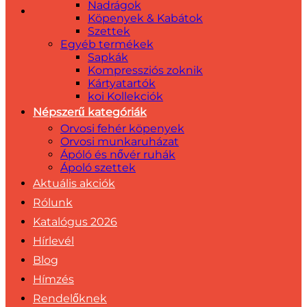
Nadrágok
Köpenyek & Kabátok
Szettek
Egyéb termékek
Sapkák
Kompressziós zoknik
Kártyatartók
koi Kollekciók
Népszerű kategóriák
Orvosi fehér köpenyek
Orvosi munkaruházat
Ápóló és nővér ruhák
Ápoló szettek
Aktuális akciók
Rólunk
Katalógus 2026
Hírlevél
Blog
Hímzés
Rendelőknek