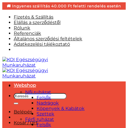
Skip
Fizetés & Szállítás
to
Elállás a szerződéstől
content
Rólunk
Referenciák
Általános szerződési feltételek
Adatkezelési tájékoztató
Webshop
Női ruházat
Keresés
Felsők
a
Nadrágok
következőre:
Köpenyek & Kabátok
Belépés
Szettek
Férfi ruházat
Kosár /
0
Ft
Felsők