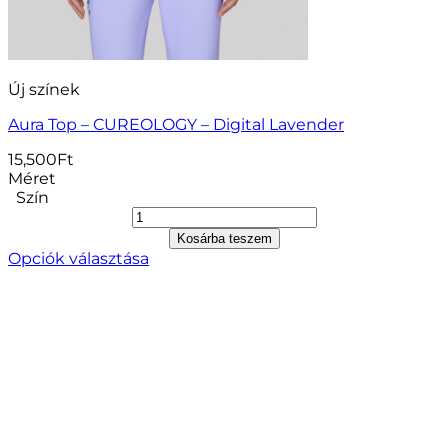
Új színek
Aura Top – CUREOLOGY – Digital Lavender
15,500
Ft
Méret
Szín
Kosárba teszem
Opciók választása
Ennek
a
terméknek
több
variációja
van.
A
változatok
a
termékoldalon