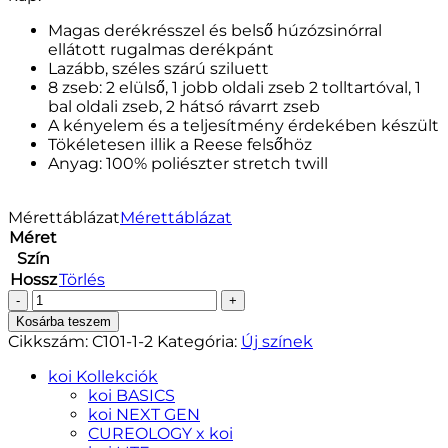
Magas derékrésszel és belső húzózsinórral
ellátott rugalmas derékpánt
Lazább, széles szárú sziluett
8 zseb: 2 elülső, 1 jobb oldali zseb 2 tolltartóval, 1
bal oldali zseb, 2 hátsó rávarrt zseb
A kényelem és a teljesítmény érdekében készült
Tökéletesen illik a Reese felsőhöz
Anyag: 100% poliészter stretch twill
Mérettáblázat
Mérettáblázat
Méret
Szín
Hossz
Törlés
Saylor
női
Kosárba teszem
nadrág
Cikkszám:
C101-1-2
Kategória:
Új színek
-
CUREOLOGY
koi Kollekciók
-
koi BASICS
Electric
koi NEXT GEN
Blue,
CUREOLOGY x koi