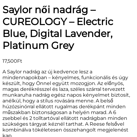
Saylor női nadrág –
CUREOLOGY – Electric
Blue, Digital Lavender,
Platinum Grey
17,500
Ft
A Saylor nadrág az új kedvence lesz a
mindennapokban – kényelmes, funkcionális és úgy
készült, hogy Önnel együtt mozogjon. Az előnyös,
magas derékrésszel és laza, széles szárral tervezett
munkaruha nadrág egész napos kényelmet biztosít,
anélkül, hogy a stílus rovására menne. A belső
húzózsinórral ellátott rugalmas derékpánt minden
műszakban biztonságosan a helyén marad. A 6
zsebbel és 2 tolltartóval ellátott nadrágban minden
szükséges tárgyat kéznél tarthat. A Reese felsővel
kombinálva tökéletesen összehangolt megjelenést
kap.