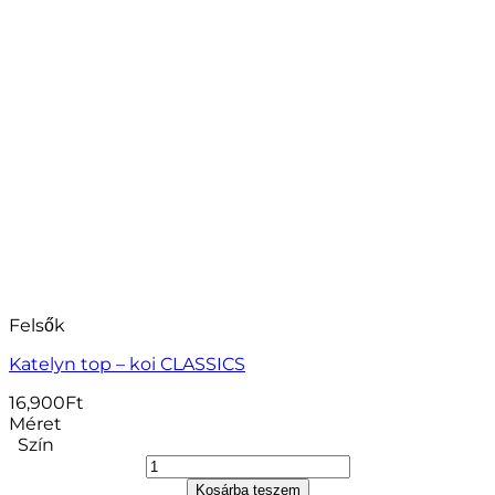
Felsők
Katelyn top – koi CLASSICS
16,900
Ft
Méret
Szín
Kosárba teszem