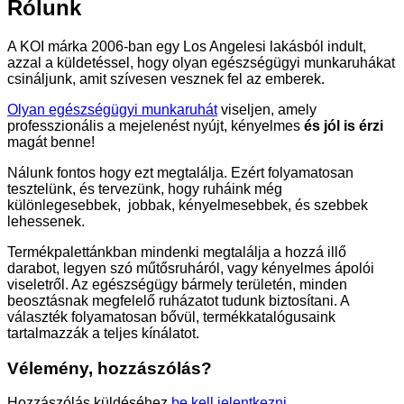
Rólunk
A KOI márka 2006-ban egy Los Angelesi lakásból indult,
azzal a küldetéssel, hogy olyan egészségügyi munkaruhákat
csináljunk, amit szívesen vesznek fel az emberek.
Olyan egészségügyi munkaruhát
viseljen, amely
professzionális a mejelenést nyújt, kényelmes
és jól is érzi
magát benne!
Nálunk fontos hogy ezt megtalálja. Ezért folyamatosan
tesztelünk, és tervezünk, hogy ruháink még
különlegesebbek, jobbak, kényelmesebbek, és szebbek
lehessenek.
Termékpalettánkban mindenki megtalálja a hozzá illő
darabot, legyen szó műtősruháról, vagy kényelmes ápolói
viseletről. Az egészségügy bármely területén, minden
beosztásnak megfelelő ruházatot tudunk biztosítani. A
választék folyamatosan bővül, termékkatalógusaink
tartalmazzák a teljes kínálatot.
Vélemény, hozzászólás?
Hozzászólás küldéséhez
be kell jelentkezni
.