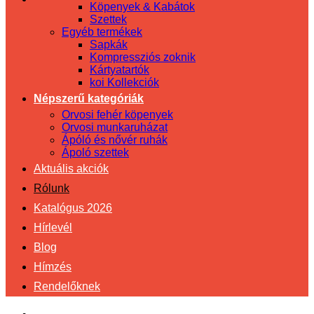
Köpenyek & Kabátok
Szettek
Egyéb termékek
Sapkák
Kompressziós zoknik
Kártyatartók
koi Kollekciók
Népszerű kategóriák
Orvosi fehér köpenyek
Orvosi munkaruházat
Ápóló és nővér ruhák
Ápoló szettek
Aktuális akciók
Rólunk
Katalógus 2026
Hírlevél
Blog
Hímzés
Rendelőknek