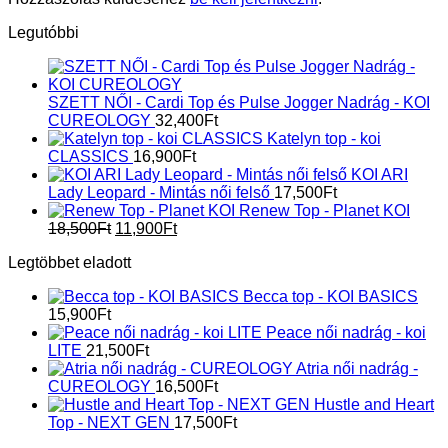
Legutóbbi
SZETT NŐI - Cardi Top és Pulse Jogger Nadrág - KOI
CUREOLOGY
32,400
Ft
Katelyn top - koi
CLASSICS
16,900
Ft
KOI ARI
Lady Leopard - Mintás női felső
17,500
Ft
Renew Top - Planet KOI
Original
Current
18,500
Ft
11,900
Ft
price
price
Legtöbbet eladott
was:
is:
18,500Ft.
11,900Ft.
Becca top - KOI BASICS
15,900
Ft
Peace női nadrág - koi
LITE
21,500
Ft
Atria női nadrág -
CUREOLOGY
16,500
Ft
Hustle and Heart
Top - NEXT GEN
17,500
Ft