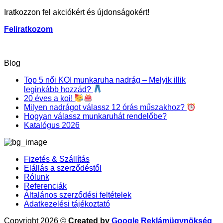
Iratkozzon fel akciókért és újdonságokért!
Feliratkozom
Blog
Top 5 női KOI munkaruha nadrág – Melyik illik
leginkább hozzád?
20 éves a koi!
Milyen nadrágot válassz 12 órás műszakhoz?
Hogyan válassz munkaruhát rendelőbe?
Katalógus 2026
Fizetés & Szállítás
Elállás a szerződéstől
Rólunk
Referenciák
Általános szerződési feltételek
Adatkezelési tájékoztató
Copyright 2026 ©
Created by
Google Reklámügynökség