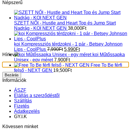
Népszerű
SZETT NŐI - Hustle and Heart Top és Jump Start
Nadrág - KOI NEXT GEN
38,000
Ft
koi Kompressziós térdzokni - 1 pár - Betsey Johnson
Original
Current
Lips - CoolPlus
7,990
Ft
5,990
Ft
price
price
Hírlevél
koi Műtőssapka
was:
is:
Unisex - egy méret
7,900
Ft
7,990Ft.
5,990Ft.
Free To Be férfi
felső - NEXT GEN
19,500
Ft
Bezárás
Információk
ÁSZF
Elállás a szerződéstől
Szállítás
Fizetés
Adatkezelés
GY.I.K
Kövessen minket