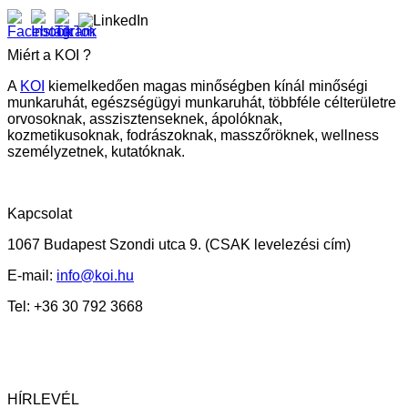
Miért a KOI ?
A
KOI
kiemelkedően magas minőségben kínál minőségi
munkaruhát, egészségügyi munkaruhát, többféle célterületre
orvosoknak, asszisztenseknek, ápolóknak,
kozmetikusoknak, fodrászoknak, masszőröknek, wellness
személyzetnek, kutatóknak.
Kapcsolat
1067 Budapest Szondi utca 9.
(CSAK levelezési cím)
E-mail:
info@koi.hu
Tel: +36 30 792 3668
HÍRLEVÉL