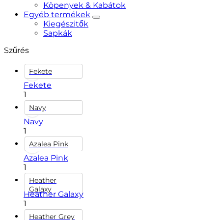
Köpenyek & Kabátok
Egyéb termékek
Kiegészitők
Sapkák
Szűrés
Fekete
Fekete
1
Navy
Navy
1
Azalea Pink
Azalea Pink
1
Heather
Galaxy
Heather Galaxy
1
Heather Grey