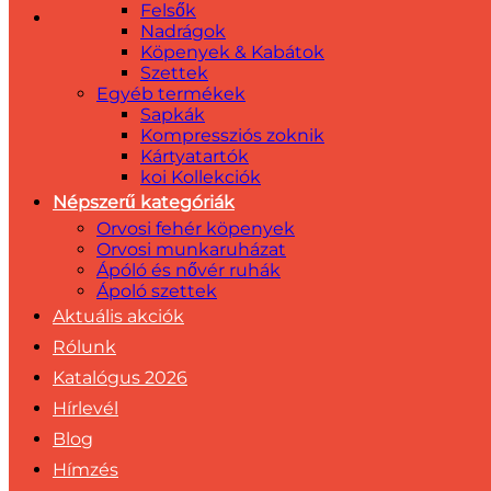
Felsők
Nadrágok
Köpenyek & Kabátok
Szettek
Egyéb termékek
Sapkák
Kompressziós zoknik
Kártyatartók
koi Kollekciók
Népszerű kategóriák
Orvosi fehér köpenyek
Orvosi munkaruházat
Ápóló és nővér ruhák
Ápoló szettek
Aktuális akciók
Rólunk
Katalógus 2026
Hírlevél
Blog
Hímzés