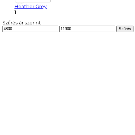
Heather Grey
1
Szűrés ár szerint
Min
Max
Szűrés
ár
ár