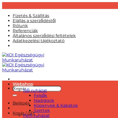
Skip
Fizetés & Szállítás
to
Elállás a szerződéstől
content
Rólunk
Referenciák
Általános szerződési feltételek
Adatkezelési tájékoztató
Webshop
Keresés
Női ruházat
a
Felsők
következőre:
Nadrágok
Belépés
Köpenyek & Kabátok
Szettek
Kosár /
0
Ft
Férfi ruházat