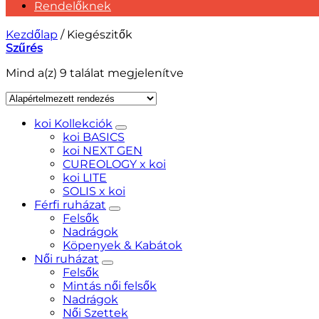
Rendelőknek
Kezdőlap
/
Kiegészitők
Szűrés
Mind a(z) 9 találat megjelenítve
koi Kollekciók
koi BASICS
koi NEXT GEN
CUREOLOGY x koi
koi LITE
SOLIS x koi
Férfi ruházat
Felsők
Nadrágok
Köpenyek & Kabátok
Női ruházat
Felsők
Mintás női felsők
Nadrágok
Női Szettek