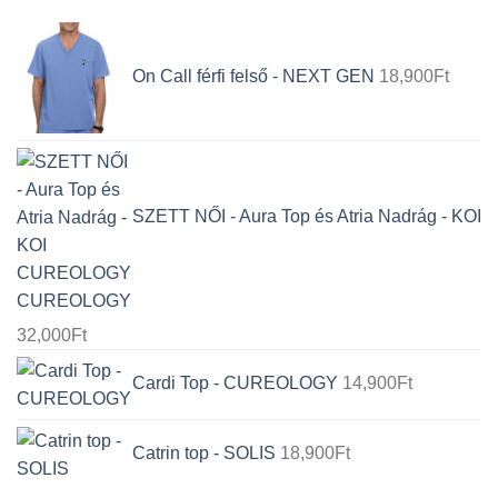
On Call férfi felső - NEXT GEN
18,900
Ft
SZETT NŐI - Aura Top és Atria Nadrág - KOI
CUREOLOGY
32,000
Ft
Cardi Top - CUREOLOGY
14,900
Ft
Catrin top - SOLIS
18,900
Ft