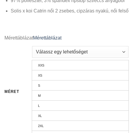
97% poliészter, 3% spandex ripstop sztreccs anyagból
Solis x koi Catrin női 2 zsebes, cipzáras nyakú, női felső
Mérettáblázat
Mérettáblázat
XXS
XS
S
MÉRET
M
L
XL
2XL