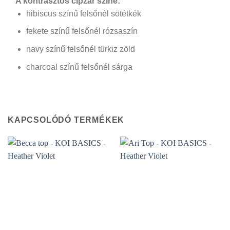
A kontrasztos cipzár színe:
hibiscus színű felsőnél sötétkék
fekete színű felsőnél rózsaszín
navy színű felsőnél türkiz zöld
charcoal színű felsőnél sárga
KAPCSOLÓDÓ TERMÉKEK