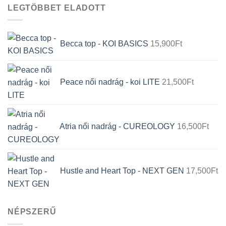
18,500Ft.
11,
LEGTÖBBET ELADOTT
Becca top - KOI BASICS
15,900
Ft
Peace női nadrág - koi LITE
21,500
Ft
Atria női nadrág - CUREOLOGY
16,500
Ft
Hustle and Heart Top - NEXT GEN
17,500
Ft
NÉPSZERŰ