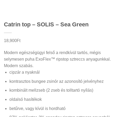
Catrin top – SOLIS – Sea Green
18,900
Ft
Modern egészségügyi felső a rendkívül tartós, mégis
selymesen puha ExoFlex™ ripstop sztreccs anyagunkkal.
Modern szabás.
cipzár a nyaknál
kontrasztos bungee zsinór az azonosító jelvényhez
kombinált mellzseb (2 zseb és tolltartó nyílás)
oldalsó hasítékok
betűrve, vagy kívül is hordható