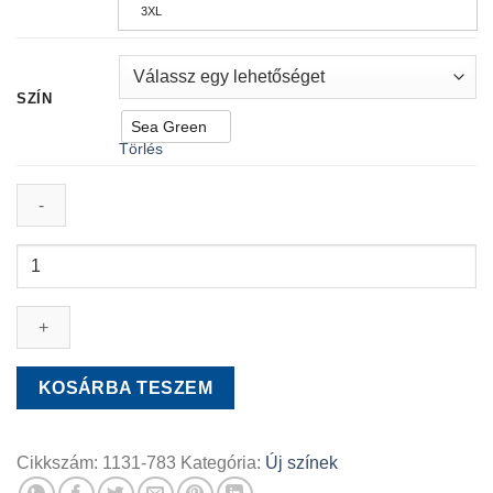
3XL
SZÍN
Sea Green
Törlés
Catrin
top
-
SOLIS
-
Sea
KOSÁRBA TESZEM
Green
mennyiség
Cikkszám:
1131-783
Kategória:
Új színek