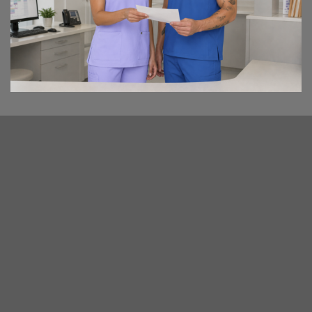
BLOG
Top 5 női KOI munkaruha nadrág – Melyik illik leginkább
hozzád? 👖
20 éves a koi! 🥳🎂
Milyen nadrágot válassz 12 órás műszakhoz? ⏰
Hogyan válassz munkaruhát rendelőbe?
Katalógus 2026