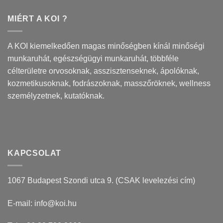
MIÉRT A KOI ?
A
KOI
kiemelkedően magas minőségben kínál minőségi
munkaruhát, egészségügyi munkaruhát, többféle
célterületre orvosoknak, asszisztenseknek, ápolóknak,
kozmetikusoknak, fodrászoknak, masszőröknek, wellness
személyzetnek, kutatóknak.
KAPCSOLAT
1067 Budapest Szondi utca 9.
(CSAK levelezési cím)
E-mail:
info@koi.hu