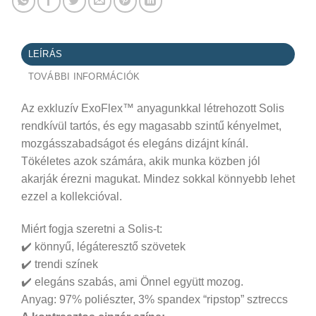
LEÍRÁS
TOVÁBBI INFORMÁCIÓK
Az exkluzív ExoFlex™ anyagunkkal létrehozott Solis
rendkívül tartós, és egy magasabb szintű kényelmet,
mozgásszabadságot és elegáns dizájnt kínál.
Tökéletes azok számára, akik munka közben jól
akarják érezni magukat. Mindez sokkal könnyebb lehet
ezzel a kollekcióval.
Miért fogja szeretni a Solis-t:
✔️ könnyű, légáteresztő szövetek
✔️ trendi színek
✔️ elegáns szabás, ami Önnel együtt mozog.
Anyag: 97% poliészter, 3% spandex “ripstop” sztreccs