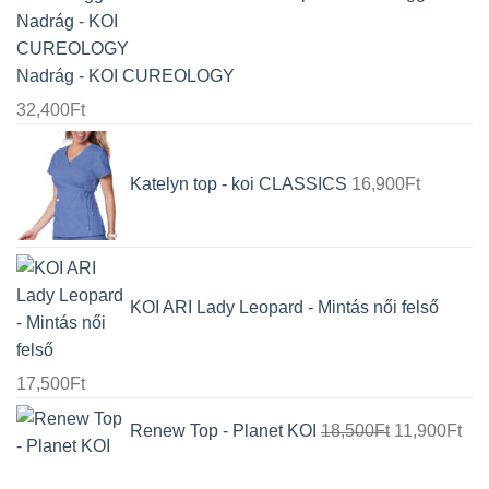
Nadrág - KOI CUREOLOGY
32,400
Ft
Katelyn top - koi CLASSICS
16,900
Ft
KOI ARI Lady Leopard - Mintás női felső
17,500
Ft
Original
Cur
Renew Top - Planet KOI
18,500
Ft
11,900
Ft
price
pri
was:
is: