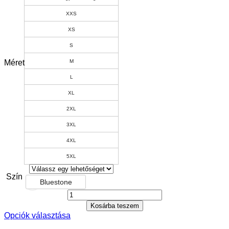
XXS
XS
S
Méret
M
L
XL
2XL
3XL
4XL
5XL
Szín
Bluestone
Kosárba teszem
Opciók választása
Ennek