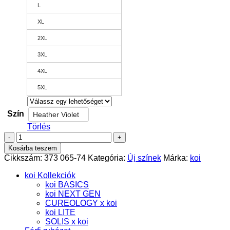
L
XL
2XL
3XL
4XL
5XL
Szín
Heather Violet
Törlés
Becca
top
Kosárba teszem
-
Cikkszám:
373 065-74
Kategória:
Új színek
Márka:
koi
KOI
BASICS
koi Kollekciók
-
koi BASICS
Heather
koi NEXT GEN
Violet
CUREOLOGY x koi
mennyiség
koi LITE
SOLIS x koi