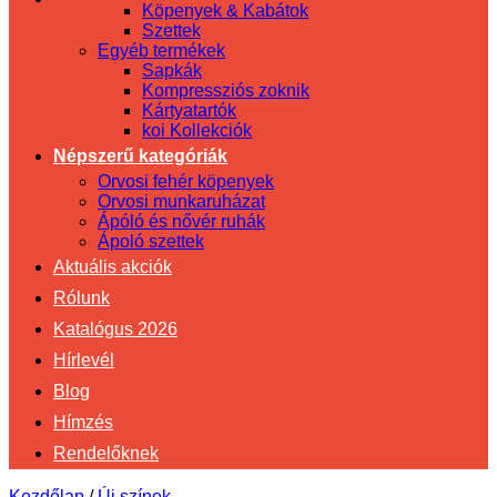
Köpenyek & Kabátok
Szettek
Egyéb termékek
Sapkák
Kompressziós zoknik
Kártyatartók
koi Kollekciók
Népszerű kategóriák
Orvosi fehér köpenyek
Orvosi munkaruházat
Ápóló és nővér ruhák
Ápoló szettek
Aktuális akciók
Rólunk
Katalógus 2026
Hírlevél
Blog
Hímzés
Rendelőknek
Kezdőlap
/
Új színek