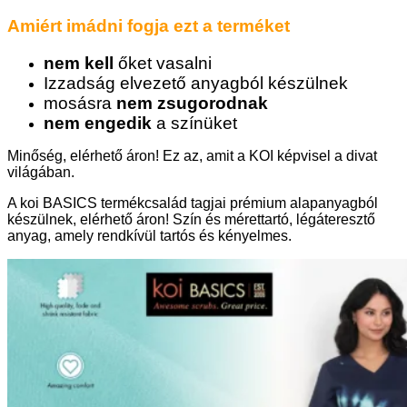
Amiért imádni fogja ezt a terméket
nem kell
őket vasalni
Izzadság elvezető anyagból készülnek
mosásra
nem zsugorodnak
nem engedik
a színüket
Minőség, elérhető áron! Ez az, amit a KOI képvisel a divat
világában.
A koi BASICS termékcsalád tagjai prémium alapanyagból
készülnek, elérhető áron! Szín és mérettartó, légáteresztő
anyag, amely rendkívül tartós és kényelmes.