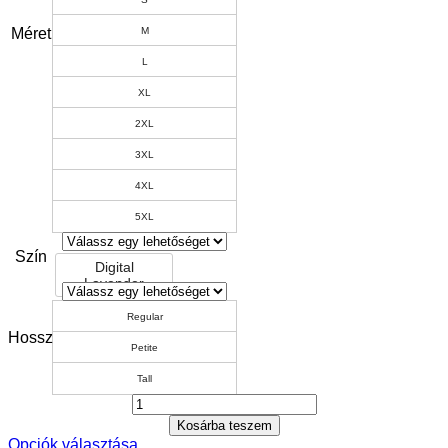
Méret
M
L
XL
2XL
3XL
4XL
5XL
Szín
Digital
Lavender
Regular
Hossz
Petite
Tall
Kosárba teszem
Opciók választása