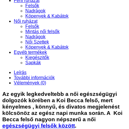
Férfi ruházat
Felsők
Nadrágok
Köpenyek & Kabátok
Női ruházat
Felsők
Mintás női felsők
Nadrágok
Női Szettek
Köpenyek & Kabátok
Egyéb termékek
Kiegészitők
Sapkák
Leírás
További információk
Vélemények (0)
Az egyik legkedveltebb a női egészségügyi
dolgozók körében a
Koi Becca felső
, mert
kényelmes ,
könnyű, és divatos megjelenést
kölcsönöz
az egész napi munka során. A
Koi
Becca felső
nagyon népszerű a női
egészségügyi felsők között
.