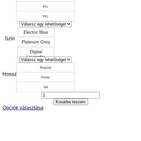
4XL
5XL
Electric Blue
Szín
Platinum Grey
Digital
Lavender
Regular
Hossz
Petite
Tall
Kosárba teszem
Opciók választása
Ennek
a
terméknek
több
variációja