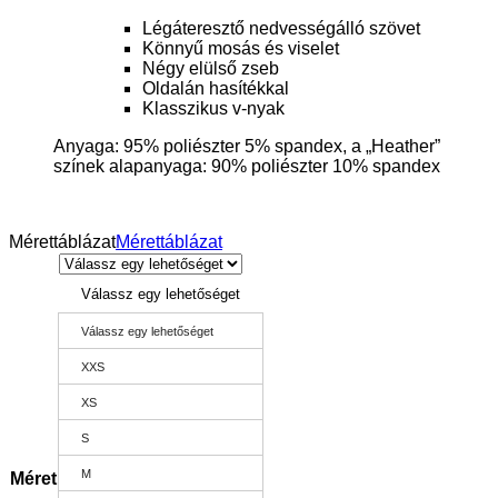
Légáteresztő nedvességálló szövet
Könnyű mosás és viselet
Négy elülső zseb
Oldalán hasítékkal
Klasszikus v-nyak
Anyaga: 95% poliészter 5% spandex, a „Heather”
színek alapanyaga: 90% poliészter 10% spandex
Mérettáblázat
Mérettáblázat
Válassz egy lehetőséget
Válassz egy lehetőséget
XXS
XS
S
M
Méret