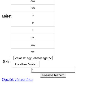
XXS
XS
Méret
S
M
L
XL
2XL
3XL
Szín
Heather Violet
Kosárba teszem
Opciók választása
Ennek
a
terméknek
több
variációja
van.