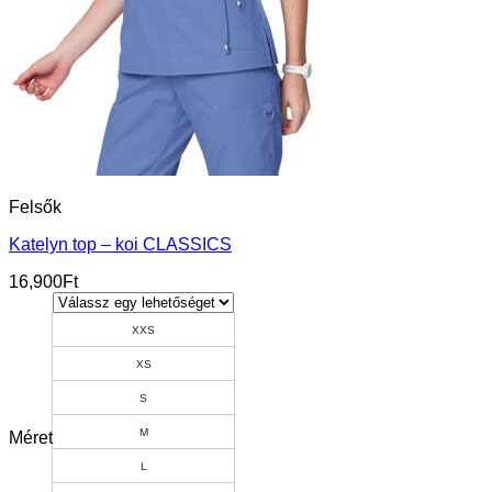
Felsők
Katelyn top – koi CLASSICS
16,900
Ft
XXS
XS
S
M
Méret
L