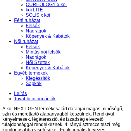
mennyiség
CUREOLOGY x koi
koi LITE
SOLIS x koi
Férfi ruházat
Felsők
Nadrágok
Köpenyek & Kabátok
Női ruházat
Felsők
Mintás női felsők
Nadrágok
Női Szettek
Köpenyek & Kabátok
Egyéb termékek
Kiegészitők
Sapkák
Leírás
További információk
A koi NEXT GEN termékcsalád darabjai magas minőségű,
szín és mérettartó alapanyagból készülnek. Rendkívül
kényelmesek, légáteresztő, és izzadság elvezető
tulajdonsággal rendelkeznek. 4 irányú sztreccs teszi még
komfortosabbá viselésüket. Funkcionális tervezés.