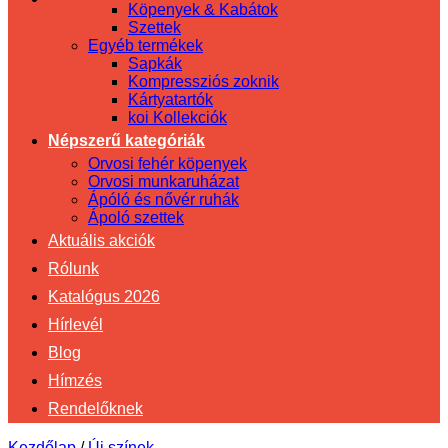
Köpenyek & Kabátok
Szettek
Egyéb termékek
Sapkák
Kompressziós zoknik
Kártyatartók
koi Kollekciók
Népszerű kategóriák
Orvosi fehér köpenyek
Orvosi munkaruházat
Ápóló és nővér ruhák
Ápoló szettek
Aktuális akciók
Rólunk
Katalógus 2026
Hírlevél
Blog
Hímzés
Rendelőknek
Kezdőlap
/
Új színek