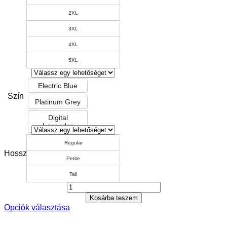
2XL
3XL
4XL
5XL
Electric Blue
Szín
Platinum Grey
Digital
Lavender
Regular
Hossz
Petite
Tall
Kosárba teszem
Opciók választása
Ennek
a