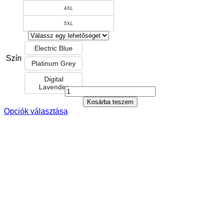
4XL
5XL
Electric Blue
Szín
Platinum Grey
Digital
Lavender
Kosárba teszem
Opciók választása
Ennek
a
terméknek
több
variációja
van.
A
változatok
a
termékoldalon
választhatók
ki