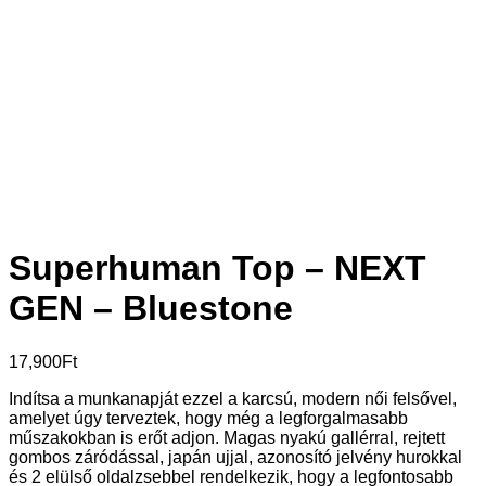
Superhuman Top – NEXT
GEN – Bluestone
17,900
Ft
Indítsa a munkanapját ezzel a karcsú, modern női felsővel,
amelyet úgy terveztek, hogy még a legforgalmasabb
műszakokban is erőt adjon. Magas nyakú gallérral, rejtett
gombos záródással, japán ujjal, azonosító jelvény hurokkal
és 2 elülső oldalzsebbel rendelkezik, hogy a legfontosabb