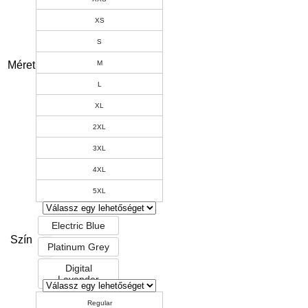
XS
S
Méret
M
L
XL
2XL
3XL
4XL
5XL
Electric Blue
Szín
Platinum Grey
Digital
Lavender
Regular