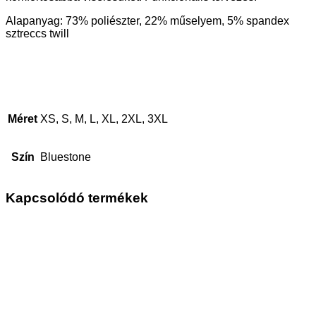
Alapanyag: 73% poliészter, 22% műselyem, 5% spandex
sztreccs twill
Méret
XS, S, M, L, XL, 2XL, 3XL
Szín
Bluestone
Kapcsolódó termékek