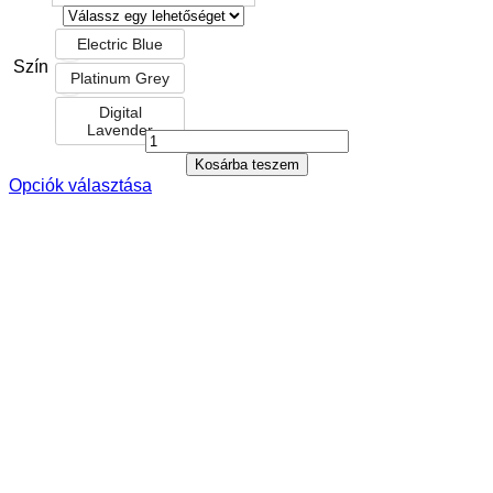
Electric Blue
Szín
Platinum Grey
Digital
Lavender
Kosárba teszem
Opciók választása
Ennek
a
terméknek
több
variációja
van.
A
változatok
a
termékoldalon
választhatók
ki