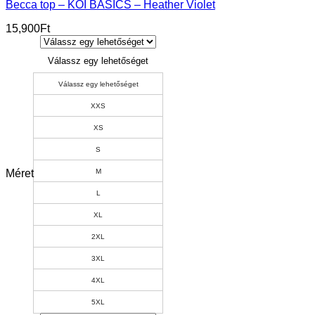
Becca top – KOI BASICS – Heather Violet
15,900
Ft
Válassz egy lehetőséget
Válassz egy lehetőséget
XXS
XS
S
Méret
M
L
XL
2XL
3XL
4XL
5XL