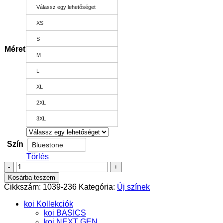
Válassz egy lehetőséget
XS
S
Méret
M
L
XL
2XL
3XL
Szín
Bluestone
Törlés
Superhuman
Top
Kosárba teszem
-
Cikkszám:
1039-236
Kategória:
Új színek
NEXT
GEN
koi Kollekciók
-
koi BASICS
Bluestone
koi NEXT GEN