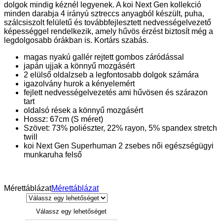
dolgok mindig kéznél legyenek. A koi Next Gen kollekció
minden darabja 4 irányú sztreccs anyagból készült, puha,
szálcsiszolt felületű és továbbfejlesztett nedvességelvezető
képességgel rendelkezik, amely hűvös érzést biztosít még a
legdolgosabb órákban is. Kortárs szabás.
magas nyakú gallér rejtett gombos záródással
japán ujjak a könnyű mozgásért
2 elülső oldalzseb a legfontosabb dolgok számára
igazolvány hurok a kényelemért
fejlett nedvességelvezetés ami hűvösen és szárazon
tart
oldalsó rések a könnyű mozgásért
Hossz: 67cm (S méret)
Szövet: 73% poliészter, 22% rayon, 5% spandex stretch
twill
koi Next Gen Superhuman 2 zsebes női egészségügyi
munkaruha felső
Mérettáblázat
Mérettáblázat
Válassz egy lehetőséget