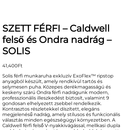
SZETT FÉRFI – Caldwell
felső és Ondra nadrág –
SOLIS
41,400
Ft
Solis férfi munkaruha exkluzív ExoFlex™ ripstop
anyagból készült, amely rendkívül tartós és
selymesen puha. Közepes derékmagasságú és
keskeny szárú Ondra férfi nadrágunk modern,
professzionális illeszkedést biztosít, valamint 9
gondosan elhelyezett zsebbel rendelkezik.
Kontrasztos részletekkel díszített, elegáns
megjelenésű nadrág, amely stílusos és funkcionális
választás minden egészségügyi környezetben. A
Caldwell férfi felső V-nyakkivágással, mellkasi dupla