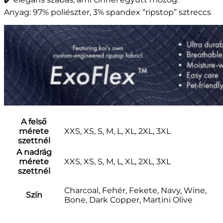
Anyag: 97% poliészter, 3% spandex “ripstop” sztreccs
A felső
mérete
XXS, XS, S, M, L, XL, 2XL, 3XL
szettnél
A nadrág
mérete
XXS, XS, S, M, L, XL, 2XL, 3XL
szettnél
Charcoal, Fehér, Fekete, Navy, Wine,
Szín
Bone, Dark Copper, Martini Olive