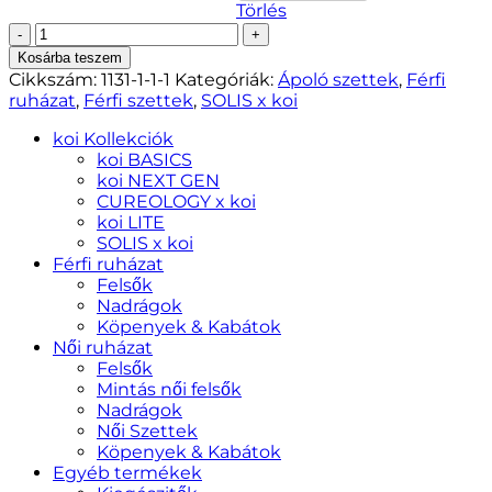
Törlés
SZETT
FÉRFI
Kosárba teszem
–
Cikkszám:
1131-1-1-1
Kategóriák:
Ápoló szettek
,
Férfi
Caldwell
ruházat
,
Férfi szettek
,
SOLIS x koi
felső
és
koi Kollekciók
Ondra
koi BASICS
nadrág
koi NEXT GEN
-
CUREOLOGY x koi
SOLIS
koi LITE
mennyiség
SOLIS x koi
Férfi ruházat
Felsők
Nadrágok
Köpenyek & Kabátok
Női ruházat
Felsők
Mintás női felsők
Nadrágok
Női Szettek
Köpenyek & Kabátok
Egyéb termékek