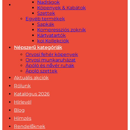
Nadrágok
Köpenyek & Kabátok
Szettek
Egyéb termékek
Sapkák
Kompressziós zoknik
Kártyatartók
koi Kollekciók
Népszerű kategóriák
Orvosi fehér köpenyek
Orvosi munkaruházat
Ápóló és nővér ruhák
Ápoló szettek
Aktuális akciók
Rólunk
Katalógus 2026
Hírlevél
Blog
Hímzés
Rendelőknek