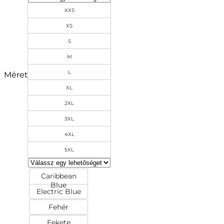
XXS
XS
S
M
L
Méret
XL
2XL
3XL
4XL
5XL
Caribbean
Blue
Electric Blue
Fehér
Fekete