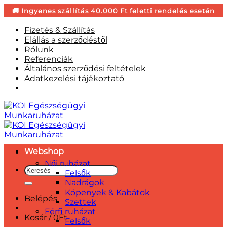
Skip
Fizetés & Szállítás
to
Elállás a szerződéstől
content
Rólunk
Referenciák
Általános szerződési feltételek
Adatkezelési tájékoztató
Webshop
Női ruházat
Keresés
Felsők
a
Nadrágok
következőre:
Köpenyek & Kabátok
Belépés
Szettek
Férfi ruházat
Kosár /
0
Ft
Felsők