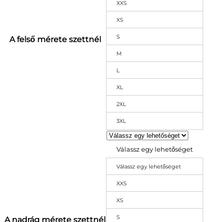
XXS
XS
S
A felső mérete szettnél
M
L
XL
2XL
3XL
Válassz egy lehetőséget
Válassz egy lehetőséget
XXS
XS
S
A nadrág mérete szettnél