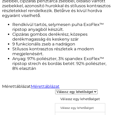
zsebbel, cipzáras pénztárca zsebbel, oldalsó varrott
zsebekkel, azonosító hurokkal és stílusos kontrasztos
részletekkel rendelkezik. Betűrve és kívül hordva
egyaránt viselhető.
Rendkívül tartós, selymesen puha ExoFlex™
ripstop anyagból készült.
Cipzáras gombos derékrész, közepes
derékmagasság és keskeny szár
9 funkcionális zseb a nadrágon
Stílusos kontrasztos részletek a modern
megjelenésért.
Anyag: 97% poliészter, 3% spandex ExoFlex™
ripstop strech és bordás betét: 92% poliészter,
8% elasztán
Mérettáblázat
Mérettáblázat
Válassz egy lehetőséget
Válassz egy lehetőséget