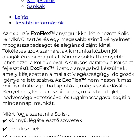
Kiegészitők
Sapkák
Leírás
További információk
Az exkluzív
ExoFlex™
anyagunkkal létrehozott Solis
rendkívül tartós, és egy magasabb szintű kényelmet,
mozgásszabadságot és elegáns dizájnt kínál.
Tökéletes azok számára, akik munka közben jól
akarják érezni magukat. Mindez sokkal könnyebb
lehet ezzel a kollekcióval.
A stílusos darabok a koi saját
fejlesztésű,
ExoFlex™
ripstop anyagából készülnek,
amely kifejezetten a mai aktív egészségügyi dolgozók
igényeire lett szabva.
Az
ExoFlex™
nem hasonlít más
műtősruhához: puha tapintású, mégis szakadásálló.
Kényelmes, légáteresztő, tartós, miközben fejlett
nedvességelvezetésével és rugalmasságával segíti a
mindennapi munkát.
Miért fogja szeretni a Solis-t:
✔️ könnyű, légáteresztő szövetek
✔️ trendi színek
✔️ elegáns szabás, ami Önnel együtt mozog.