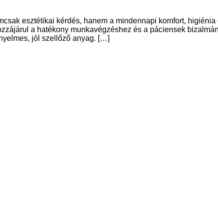
sak esztétikai kérdés, hanem a mindennapi komfort, higiénia é
et hozzájárul a hatékony munkavégzéshez és a páciensek bizalm
nyelmes, jól szellőző anyag. […]