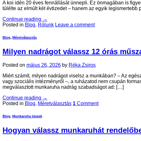
A koi idén 20 éves fennállását ünnepli. Ez önmagában is figy
túlélte az elmúlt két évtizedet – hanem az egyik legismerte
Continue reading
→
Posted in
Blog
,
Rólunk
Leave a comment
Blog
,
Méretválasztás
Milyen nadrágot válassz 12 órás műs
Posted on
május 26, 2026
by
Réka Zsiros
Miért számít, milyen nadrágot viselsz a munkában? – Az egés
vagy szociális intézményről –, a ruházatod nem csupán formas
megválasztott munkaruha nadrág szabadságot ad: […]
Continue reading
→
Posted in
Blog
,
Méretválasztás
1
Comment
Blog
,
Munkaruha tippek
Hogyan válassz munkaruhát rendelőb