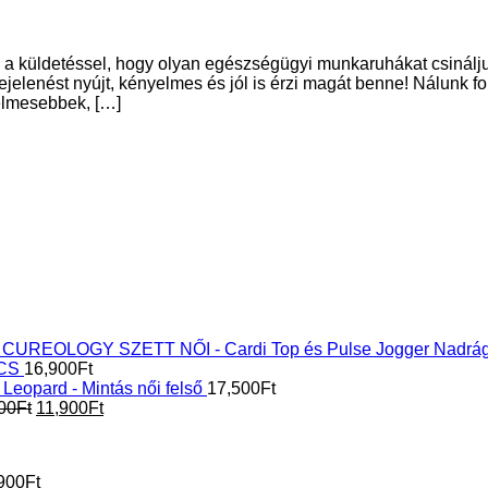
l a küldetéssel, hogy olyan egészségügyi munkaruhákat csinálj
elenést nyújt, kényelmes és jól is érzi magát benne! Nálunk fo
elmesebbek, […]
SZETT NŐI - Cardi Top és Pulse Jogger Nad
ICS
16,900
Ft
Leopard - Mintás női felső
17,500
Ft
Original
Current
00
Ft
11,900
Ft
price
price
was:
is:
18,500Ft.
11,900Ft.
900
Ft