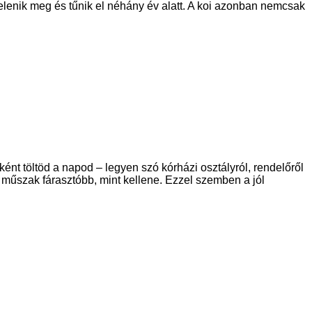
elenik meg és tűnik el néhány év alatt. A koi azonban nemcsak
 töltöd a napod – legyen szó kórházi osztályról, rendelőről
 műszak fárasztóbb, mint kellene. Ezzel szemben a jól