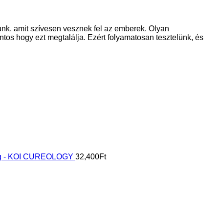
unk, amit szívesen vesznek fel az emberek. Olyan
ntos hogy ezt megtalálja. Ezért folyamatosan tesztelünk, és
rág - KOI CUREOLOGY
32,400
Ft