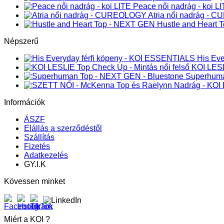
Peace női nadrág - koi L
Atria női nadrág -
Hustle and Heart
Népszerű
His Ev
KOI LESL
Superhuma
Információk
ÁSZF
Elállás a szerződéstől
Szállítás
Fizetés
Adatkezelés
GY.I.K
Kövessen minket
Miért a KOI ?