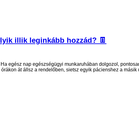
ik illik leginkább hozzád? 👖
d Ha egész nap egészségügyi munkaruhában dolgozol, pontosan
 órákon át állsz a rendelőben, sietsz egyik pácienshez a másik