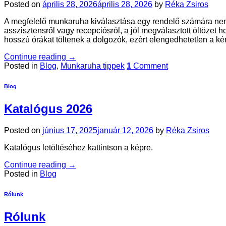
Posted on
április 28, 2026
április 28, 2026
by
Réka Zsiros
A megfelelő munkaruha kiválasztása egy rendelő számára nemc
asszisztensről vagy recepciósról, a jól megválasztott öltöz
hosszú órákat töltenek a dolgozók, ezért elengedhetetlen a ké
Continue reading
→
Posted in
Blog
,
Munkaruha tippek
1
Comment
Blog
Katalógus 2026
Posted on
június 17, 2025
január 12, 2026
by
Réka Zsiros
Katalógus letöltéséhez kattintson a képre.
Continue reading
→
Posted in
Blog
Rólunk
Rólunk