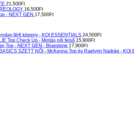
ITE
21,500
Ft
 CUREOLOGY
16,500
Ft
 Top - NEXT GEN
17,500
Ft
eryday férfi köpeny - KOI ESSENTIALS
24,500
Ft
IE Top Check Up - Mintás női felső
15,900
Ft
n Top - NEXT GEN - Bluestone
17,900
Ft
SZETT NŐI - McKenna Top és Raelynn Nadrág - KOI