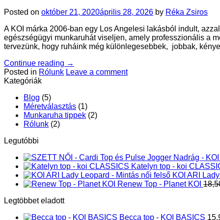
Posted on
október 21, 2020
április 28, 2026
by
Réka Zsiros
A KOI márka 2006-ban egy Los Angelesi lakásból indult, azza
egészségügyi munkaruhát viseljen, amely professzionális a mej
tervezünk, hogy ruháink még különlegesebbek, jobbak, kény
Continue reading
→
Posted in
Rólunk
Leave a comment
Kategóriák
Blog
(5)
Méretválasztás
(1)
Munkaruha tippek
(2)
Rólunk
(2)
Legutóbbi
Katelyn top - koi CLASS
KOI ARI Lady 
Renew Top - Planet KOI
18,5
Legtöbbet eladott
Becca top - KOI BASICS
15,