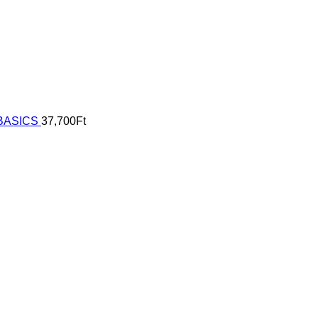
 BASICS
37,700
Ft