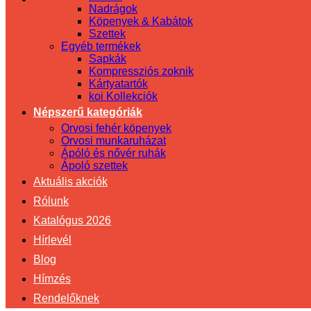
Nadrágok
Köpenyek & Kabátok
Szettek
Egyéb termékek
Sapkák
Kompressziós zoknik
Kártyatartók
koi Kollekciók
Népszerű kategóriák
Orvosi fehér köpenyek
Orvosi munkaruházat
Ápóló és nővér ruhák
Ápoló szettek
Aktuális akciók
Rólunk
Katalógus 2026
Hírlevél
Blog
Hímzés
Rendelőknek