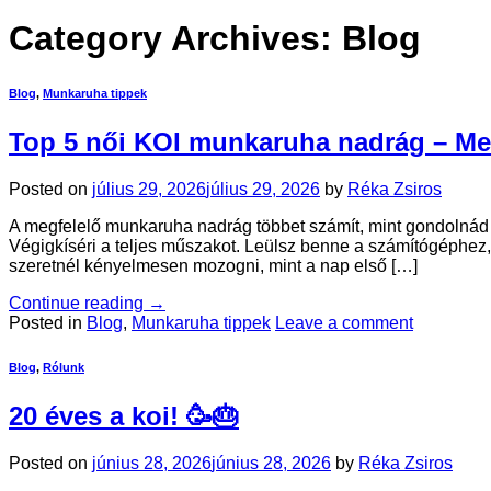
Category Archives:
Blog
Blog
,
Munkaruha tippek
Top 5 női KOI munkaruha nadrág – Mely
Posted on
július 29, 2026
július 29, 2026
by
Réka Zsiros
A megfelelő munkaruha nadrág többet számít, mint gondolná
Végigkíséri a teljes műszakot. Leülsz benne a számítógéphez,
szeretnél kényelmesen mozogni, mint a nap első […]
Continue reading
→
Posted in
Blog
,
Munkaruha tippek
Leave a comment
Blog
,
Rólunk
20 éves a koi! 🥳🎂
Posted on
június 28, 2026
június 28, 2026
by
Réka Zsiros