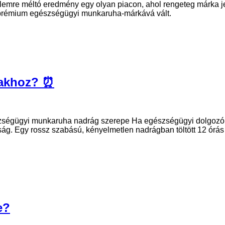
elemre méltó eredmény egy olyan piacon, ahol rengeteg márka j
bb prémium egészségügyi munkaruha-márkává vált.
zakhoz? ⏰
zségügyi munkaruha nadrág szerepe Ha egészségügyi dolgozóként
ág. Egy rossz szabású, kényelmetlen nadrágban töltött 12 órás
e?