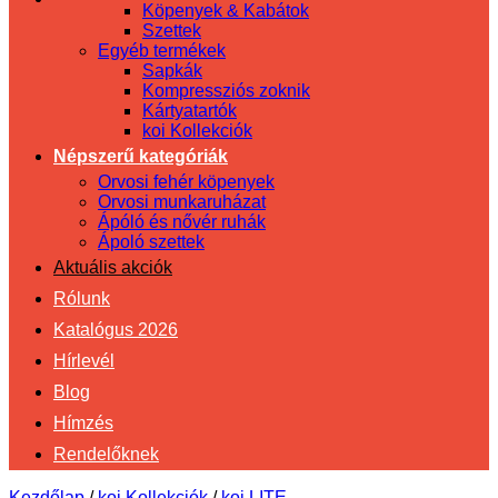
Köpenyek & Kabátok
Szettek
Egyéb termékek
Sapkák
Kompressziós zoknik
Kártyatartók
koi Kollekciók
Népszerű kategóriák
Orvosi fehér köpenyek
Orvosi munkaruházat
Ápóló és nővér ruhák
Ápoló szettek
Aktuális akciók
Rólunk
Katalógus 2026
Hírlevél
Blog
Hímzés
Rendelőknek
Kezdőlap
/
koi Kollekciók
/
koi LITE