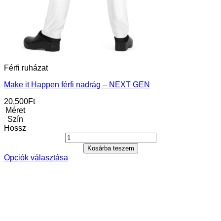
Férfi ruházat
Make it Happen férfi nadrág – NEXT GEN
20,500
Ft
Méret
Szín
Hossz
Kosárba teszem
Opciók választása
Ennek
a
terméknek
több
variációja
van.
A