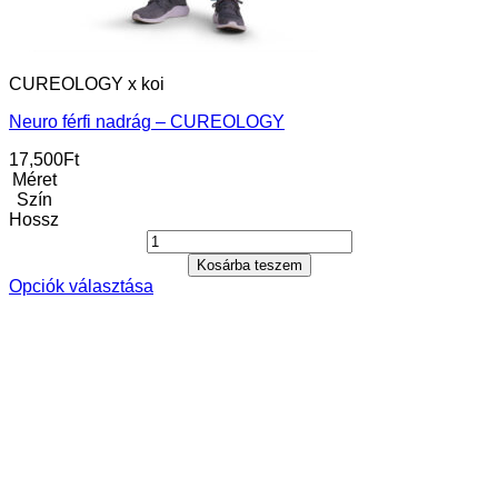
CUREOLOGY x koi
Neuro férfi nadrág – CUREOLOGY
17,500
Ft
Méret
Szín
Hossz
Kosárba teszem
Opciók választása
Ennek
a
terméknek
több
variációja
van.
A
változatok
a
termékoldalon