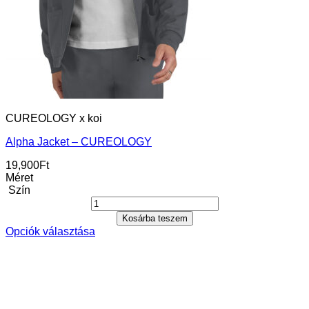
CUREOLOGY x koi
Alpha Jacket – CUREOLOGY
19,900
Ft
Méret
Szín
Kosárba teszem
Opciók választása
Ennek
a
terméknek
több
variációja
van.