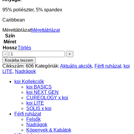
95% poliészter, 5% spandex
Caribbean
Mérettáblázat
Mérettáblázat
Szín
Méret
Hossz
Törlés
Discovery
férfi
Kosárba teszem
nadrág
Cikkszám:
606
Kategóriák:
Aktuális akciók
,
Férfi ruházat
,
koi
-
LITE
,
Nadrágok
koi
LITE
koi Kollekciók
mennyiség
koi BASICS
koi NEXT GEN
CUREOLOGY x koi
koi LITE
SOLIS x koi
Férfi ruházat
Felsők
Nadrágok
Köpenyek & Kabátok