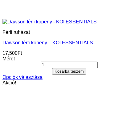
Férfi ruházat
Dawson férfi köpeny – KOI ESSENTIALS
17,500
Ft
Méret
Kosárba teszem
Opciók választása
Ennek
Akció!
a
terméknek
több
variációja
van.
A
változatok
a
termékoldalon
választhatók