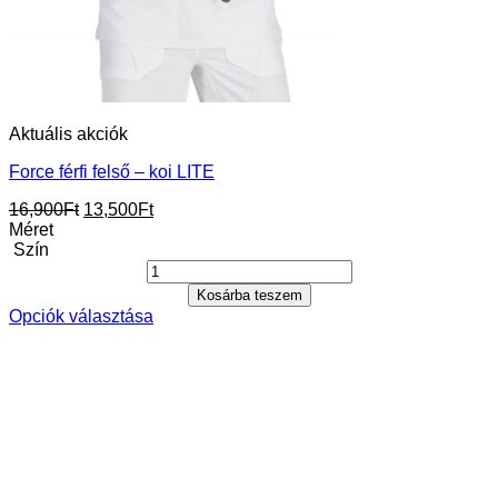
Aktuális akciók
Force férfi felső – koi LITE
Original
Current
16,900
Ft
13,500
Ft
price
price
Méret
was:
is:
Szín
16,900Ft.
13,500Ft.
Kosárba teszem
Opciók választása
Ennek
a
terméknek
több
variációja
van.
A
változatok
a