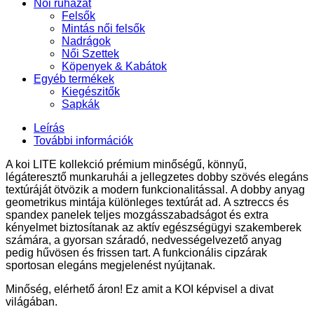
Női ruházat
Felsők
Mintás női felsők
Nadrágok
Női Szettek
Köpenyek & Kabátok
Egyéb termékek
Kiegészitők
Sapkák
Leírás
További információk
A koi
LITE
kollekció prémium minőségű, könnyű,
légáteresztő munkaruhái a jellegzetes dobby szövés elegáns
textúráját ötvözik a modern funkcionalitással.
A dobby anyag
geometrikus mintája különleges textúrát ad. A sztreccs és
spandex panelek teljes mozgásszabadságot és extra
kényelmet biztosítanak az aktív egészségügyi szakemberek
számára, a gyorsan száradó, nedvességelvezető anyag
pedig hűvösen és frissen tart. A funkcionális cipzárak
sportosan elegáns megjelenést nyújtanak.
Minőség, elérhető áron! Ez amit a KOI képvisel a divat
világában.