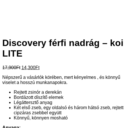
Discovery férfi nadrág – koi
LITE
Original
Current
17,900
Ft
14,300
Ft
price
price
Népszerű a vásárlók körében, mert kényelmes , és könnyű
was:
is:
viselet a hosszú munkanapokra.
17,900Ft.
14,300Ft.
Rejtett zsinór a derekán
Bordázott díszítő elemek
Légáttersztő anyag
Két első zseb, egy oldalsó és három hátsó zseb, rejtett
cipzáras zsebbel együtt
Könnyű, könnyen mosható
Anyaga: