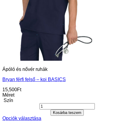
Ápóló és nővér ruhák
Bryan férfi felső – koi BASICS
15,500
Ft
Méret
Szín
Kosárba teszem
Opciók választása
Ennek
a