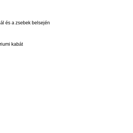
nál és a zsebek belsején
riumi kabát