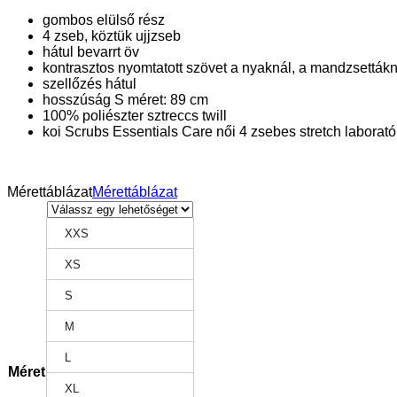
gombos elülső rész
4 zseb, köztük ujjzseb
hátul bevarrt öv
kontrasztos nyomtatott szövet a nyaknál, a mandzsetták
szellőzés hátul
hosszúság S méret: 89 cm
100% poliészter sztreccs twill
koi Scrubs Essentials Care női 4 zsebes stretch laborató
Mérettáblázat
Mérettáblázat
XXS
XS
S
M
L
Méret
XL