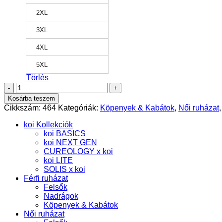
2XL
3XL
4XL
5XL
Törlés
Hema
női
Kosárba teszem
köpeny
Cikkszám:
464
Kategóriák:
Köpenyek & Kabátok
,
Női ruházat
fehér
-
koi Kollekciók
koi
koi BASICS
Essentials
koi NEXT GEN
mennyiség
CUREOLOGY x koi
koi LITE
SOLIS x koi
Férfi ruházat
Felsők
Nadrágok
Köpenyek & Kabátok
Női ruházat