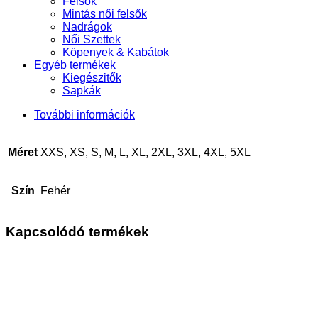
Felsők
Mintás női felsők
Nadrágok
Női Szettek
Köpenyek & Kabátok
Egyéb termékek
Kiegészitők
Sapkák
További információk
Méret
XXS, XS, S, M, L, XL, 2XL, 3XL, 4XL, 5XL
Szín
Fehér
Kapcsolódó termékek