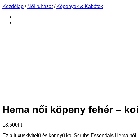
Kezdőlap
/
Női ruházat
/
Köpenyek & Kabátok
Hema női köpeny fehér – koi
18,500
Ft
Ez a luxuskivitelű és könnyű koi Scrubs Essentials Hema női l