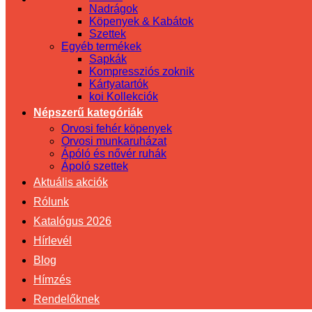
Nadrágok
Köpenyek & Kabátok
Szettek
Egyéb termékek
Sapkák
Kompressziós zoknik
Kártyatartók
koi Kollekciók
Népszerű kategóriák
Orvosi fehér köpenyek
Orvosi munkaruházat
Ápóló és nővér ruhák
Ápoló szettek
Aktuális akciók
Rólunk
Katalógus 2026
Hírlevél
Blog
Hímzés
Rendelőknek